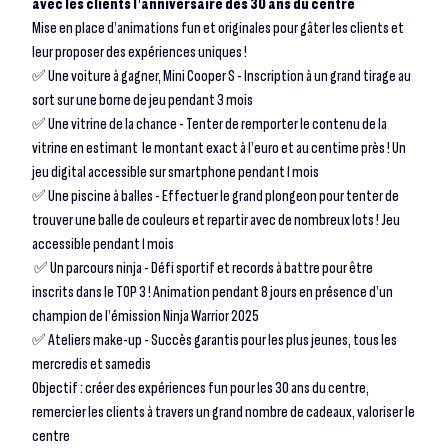
avec les clients l’anniversaire des 30 ans du centre
Mise en place d’animations fun et originales pour gâter les clients et
leur proposer des expériences uniques !
✅ Une voiture à gagner, Mini Cooper S - Inscription à un grand tirage au
sort sur une borne de jeu pendant 3 mois
✅ Une vitrine de la chance - Tenter de remporter le contenu de la
vitrine en estimant le montant exact à l’euro et au centime près ! Un
jeu digital accessible sur smartphone pendant 1 mois
✅ Une piscine à balles - Effectuer le grand plongeon pour tenter de
trouver une balle de couleurs et repartir avec de nombreux lots ! Jeu
accessible pendant 1 mois
✅ Un parcours ninja - Défi sportif et records à battre pour être
inscrits dans le TOP 3 ! Animation pendant 8 jours en présence d’un
champion de l’émission Ninja Warrior 2025
✅ Ateliers make-up - Succès garantis pour les plus jeunes, tous les
mercredis et samedis
Objectif : créer des expériences fun pour les 30 ans du centre,
remercier les clients à travers un grand nombre de cadeaux, valoriser le
centre