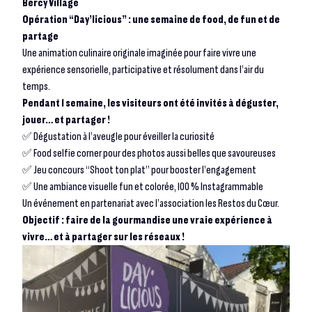
Bercy Village
Opération “Day’licious” : une semaine de food, de fun et de
partage
Une animation culinaire originale imaginée pour faire vivre une
expérience sensorielle, participative et résolument dans l’air du
temps.
Pendant 1 semaine, les visiteurs ont été invités à déguster,
jouer… et partager !
✅ Dégustation à l’aveugle pour éveiller la curiosité
✅ Food selfie corner pour des photos aussi belles que savoureuses
✅ Jeu concours “Shoot ton plat” pour booster l’engagement
✅ Une ambiance visuelle fun et colorée, 100 % Instagrammable
Un événement en partenariat avec l’association les Restos du Cœur.
Objectif : faire de la gourmandise une vraie expérience à
vivre… et à partager sur les réseaux !