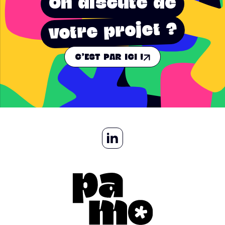
On discute de
votre projet ?
C'EST PAR ICI !