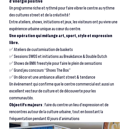
d’énergie positive
Un programme riche et rythmé pour faire vibrer le centre au rythme
des cultures street et de la créativité !
Entre ateliers, shows, initiations et jeux, les visiteurs ont pu vivre une
expérience urbaine unique au cœur du centre.
Une opération qui mélange art, sport, style et expression
libre.
✅ Ateliers de customisation de baskets
✅ Sessions SWOS et initiations au Breakdance & Double Dutch
✅ Shows de BMX freestyle pour faire le plein de sensations
✅ Grand jeu concours “Shoes The Box”
✅ Un décor et une ambiance alliant street & tendance
Un événement qui confirme que le centre commercial est aussi un
excellent vecteur de culture et de découverte pour les
communautés.
Objectifs majeurs
: faire du centre un lieu d’expression et de
rencontres autour de la culture urbaine, tout en boostant la
fréquentation pendant 10 jours d’animations