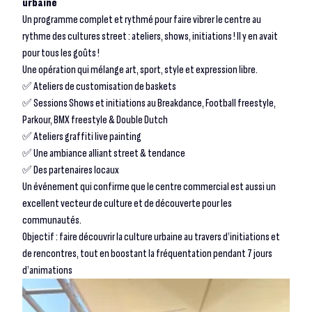
urbaine
Un programme complet et rythmé pour faire vibrer le centre au
rythme des cultures street : ateliers, shows, initiations ! Il y en avait
pour tous les goûts !
Une opération qui mélange art, sport, style et expression libre.
✅ Ateliers de customisation de baskets
✅ Sessions Shows et initiations au Breakdance, Football freestyle,
Parkour, BMX freestyle & Double Dutch
✅ Ateliers graffiti live painting
✅ Une ambiance alliant street & tendance
✅ Des partenaires locaux
Un événement qui confirme que le centre commercial est aussi un
excellent vecteur de culture et de découverte pour les
communautés.
Objectif : faire découvrir la culture urbaine au travers d’initiations et
de rencontres, tout en boostant la fréquentation pendant 7 jours
d’animations