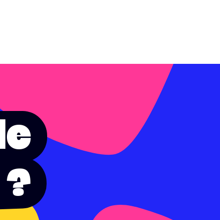
de
 ?