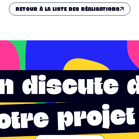
RETOUR À LA LISTE DES RÉALISATIONS
n discute 
otre projet