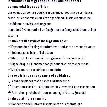
influenceuses et grand public au cœur du centre
commercial Espace d’Erlon
Une opération pensée pour créer un rendez-vous mode tendance,
favoriser l’économie circulaire et générer du trafic autour d’une
expérience conviviale et engagée.
1 journée d’événement + l’aménagement scénographié d’une cellule
vacante
Un univers lifestyle et instagrammable :
✅ Espace vide-dressing structuré avec portants et zones de vente
✅ Scénographie bois, effet gazon
✅ Photocall floral immersif pour générer du contenu social
✅ Signalétique XXL thématisée (silhouettes, éléments mode)
✅ Miroirs pour une expérience complète
Une expérience engageante et solidaire :
👗 Vente de pièces mode par des influenceuses
💛 Opération solidaire : 1 article acheté = 1 reversé à une association
📸 Animation photobooth pour encourager le partage social
Un dispositif clé en main :
✅ Conception de l'univers graphique et de la thématique