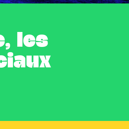
, les
ciaux