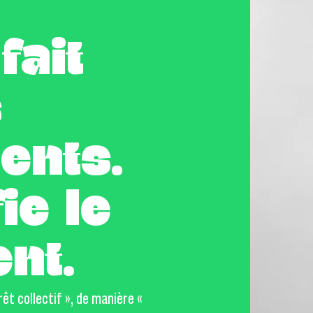
fait
s
ents.
ie le
nt.
êt collectif », de manière «