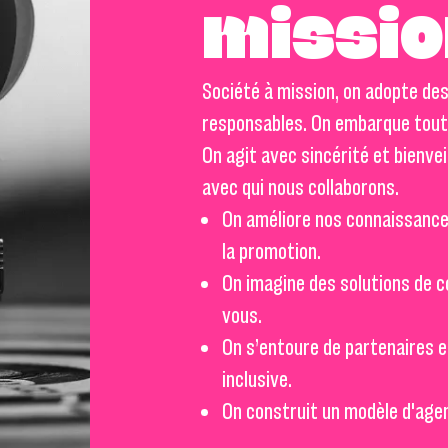
missio
Société à mission, on adopte de
responsables. On embarque tout
On agit avec sincérité et bienve
avec qui nous collaborons.
On améliore nos connaissance
la promotion.
On imagine des solutions de c
vous.
On s’entoure de partenaires e
inclusive.
On construit un modèle d'age