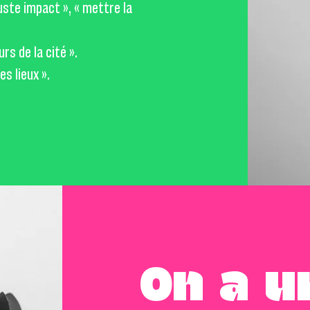
 juste impact », « mettre la
rs de la cité ».
es lieux ».
On a u