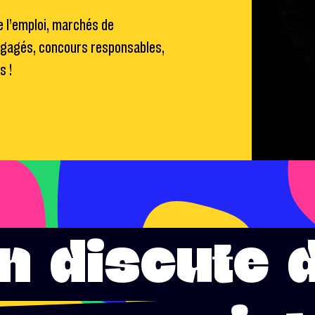
e l’emploi, marchés de
ngagés, concours responsables,
s !
n discute 