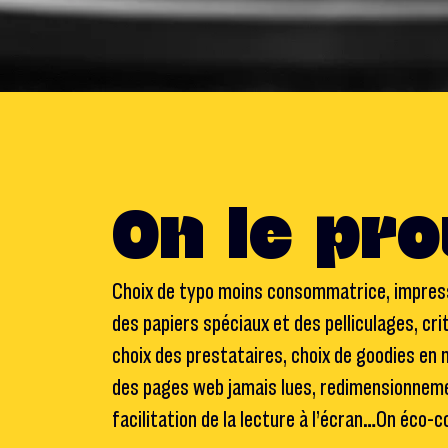
On le pro
Choix de typo moins consommatrice, impress
des papiers spéciaux et des pelliculages, c
choix des prestataires, choix de goodies en
des pages web jamais lues, redimensionnem
facilitation de la lecture à l’écran…On éco-c