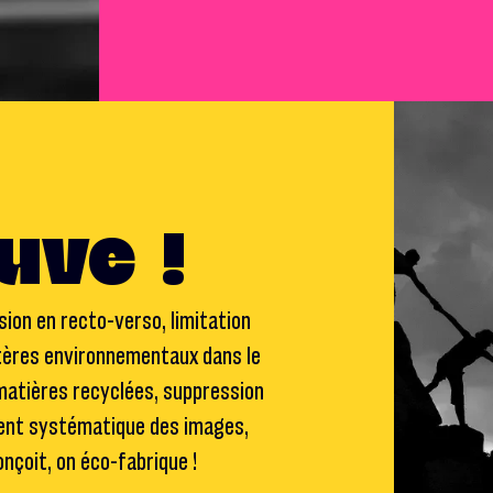
uve !
ion en recto-verso, limitation
ritères environnementaux dans le
 matières recyclées, suppression
ent systématique des images,
onçoit, on éco-fabrique !