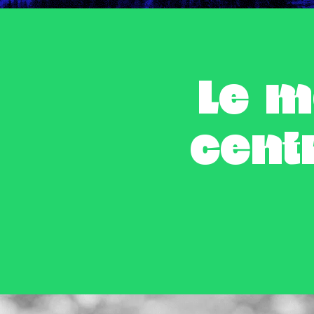
Le m
cent