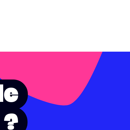
de
 ?